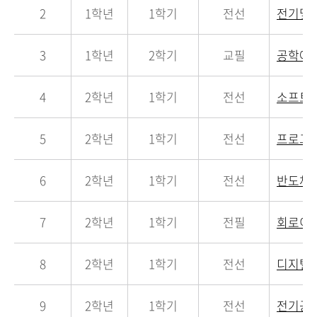
2
1학년
1학기
전선
전기및
3
1학년
2학기
교필
공학에
4
2학년
1학기
전선
소프트
5
2학년
1학기
전선
프로그
6
2학년
1학기
전선
반도체
7
2학년
1학기
전필
회로이
8
2학년
1학기
전선
디지털
9
2학년
1학기
전선
전기공