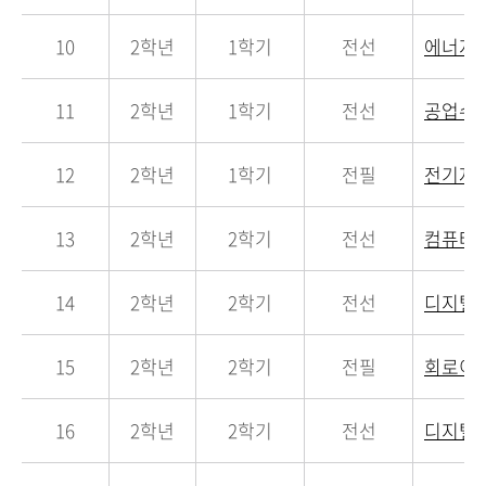
10
2학년
1학기
전선
에너지
11
2학년
1학기
전선
공업수
12
2학년
1학기
전필
전기자
13
2학년
2학기
전선
컴퓨터
14
2학년
2학기
전선
디지털
15
2학년
2학기
전필
회로이
16
2학년
2학기
전선
디지털