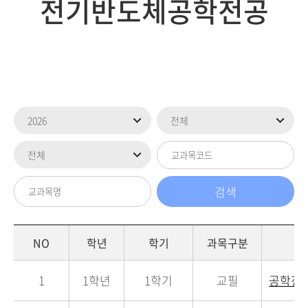
전기반도체공학전공
NO
학년
학기
과목구분
1
1학년
1학기
교필
공학전