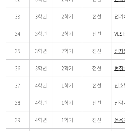
33
3학년
2학기
전선
전기에
34
3학년
2학기
전선
VLSI공
35
3학년
2학기
전선
전자회
36
3학년
2학기
전선
현장실습
37
4학년
1학기
전선
신호및
38
4학년
1학기
전선
전력시
39
4학년
1학기
전선
응용전