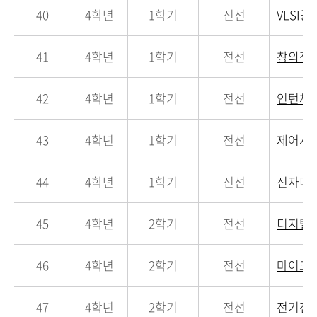
40
4학년
1학기
전선
VLSI공
41
4학년
1학기
전선
창의적종
42
4학년
1학기
전선
인턴체
43
4학년
1학기
전선
제어시
44
4학년
1학기
전선
전자디
45
4학년
2학기
전선
디지털
46
4학년
2학기
전선
마이크
47
4학년
2학기
전선
전기전