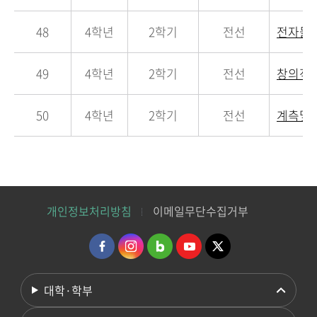
48
4학년
2학기
전선
전자물
49
4학년
2학기
전선
창의적종
50
4학년
2학기
전선
계측및
개인정보처리방침
이메일무단수집거부
대학·학부