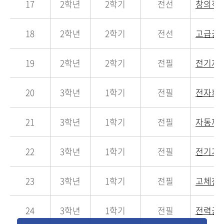
17
2학년
2학기
전선
창의적
18
2학년
2학기
전선
고급공
19
2학년
2학기
전필
전기자
20
3학년
1학기
전필
전자회
21
3학년
1학기
전필
자동제
22
3학년
1학기
전필
전기기
23
3학년
1학기
전필
고체전
24
3학년
1학기
전필
전력공