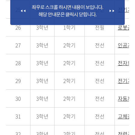
25
3학년
1학기
전선
전기기
26
3학년
1학기
전필
로봇공
27
3학년
2학기
전선
인공지
28
3학년
2학기
전선
전자회
29
3학년
2학기
전선
전기기
30
3학년
2학기
전선
자동제
31
3학년
2학기
전선
고체전
32
3학년
2학기
전선
전력공